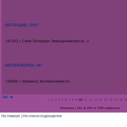
АВТОРАДИО, ООО
197343, г. Санкт-Петербург, Земледельческая ул., 3
АВТОРАЗБОРКА, ИП
183000, г. Мурманск, Кооперативная ул.
1
2
3
4
5
6
7
8
9
10
11
12
13
14
15
16
17
18
1
Компании с 181 по 200 из 1596 найденных
На главную
|
На список подразделов